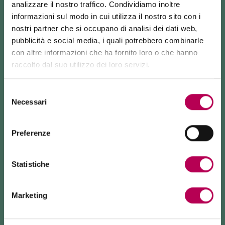
analizzare il nostro traffico. Condividiamo inoltre
informazioni sul modo in cui utilizza il nostro sito con i
nostri partner che si occupano di analisi dei dati web,
pubblicità e social media, i quali potrebbero combinarle
MARKETING REPORT 2020.PDF
con altre informazioni che ha fornito loro o che hanno
raccolto dal suo utilizzo dei loro servizi.
24 luglio 2026
DOWNLOAD
FUNIVIA MONTE DI MEZZOCORONA CHIUSA PER LAVORI
Selezione
Necessari
La funivia del Monte di Mezzocorona è
chiusa per lavori
del
di rinnovo
dell'impianto.
consenso
La località Monte è raggiungibile
esclusivamente a piedi
MARKETING REPORT 2019.PDF
tramite: sentiero SAT500, Strada delle Longhe, via Ferrata
Preferenze
Burrone Giovanelli.
Durata lavori: almeno 10 mesi
DOWNLOAD
Statistiche
Marketing
MARKETING REPORT 2018.PDF
DOWNLOAD